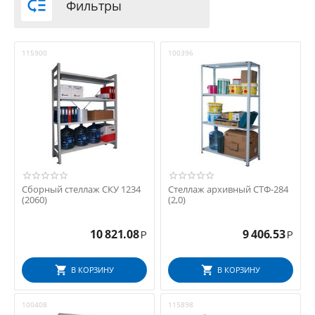

Фильтры
115900
100396
Сборный стеллаж СКУ 1234
Стеллаж архивный СТФ-284
(2060)
(2,0)
10 821.08
9 406.53
Р
Р
В КОРЗИНУ
В КОРЗИНУ
100408
115898