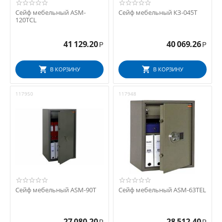
Сейф мебельный ASM-
Сейф мебельный КЗ-045Т
120TCL
41 129.20
40 069.26
Р
Р
В КОРЗИНУ
В КОРЗИНУ
117950
117948
Сейф мебельный ASM-90T
Сейф мебельный ASM-63TEL
27 080.20
28 512.40