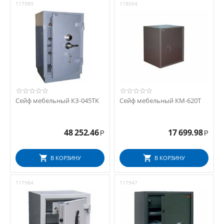
117989
118004
Сейф мебельный КЗ-045ТK
Сейф мебельный КМ-620Т
48 252.46
17 699.98
Р
Р
В КОРЗИНУ
В КОРЗИНУ
117984
117947