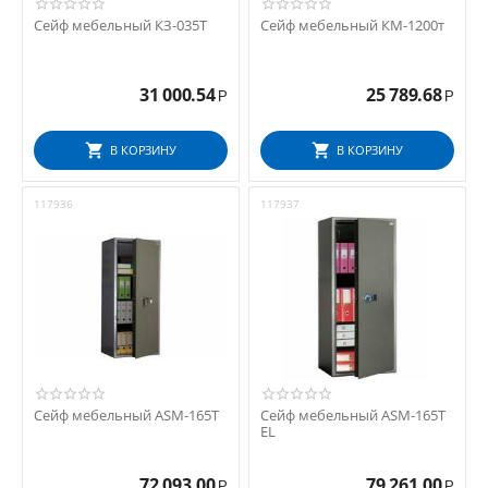
Сейф мебельный КЗ-035Т
Сейф мебельный КМ-1200т
31 000.54
25 789.68
Р
Р
В КОРЗИНУ
В КОРЗИНУ
117936
117937
Сейф мебельный ASM-165T
Сейф мебельный ASM-165T
EL
72 093.00
79 261.00
Р
Р