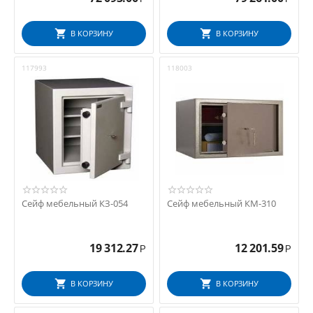
В КОРЗИНУ
В КОРЗИНУ
117993
118003
Сейф мебельный КЗ-054
Сейф мебельный КМ-310
19 312.27
12 201.59
Р
Р
В КОРЗИНУ
В КОРЗИНУ