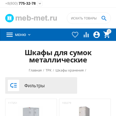
+8(800)
775-32-78


0





МЕНЮ

Шкафы для сумок
металлические
Главная
/
ТРК
/
Шкафы хранения
/

Фильтры
117251
100279