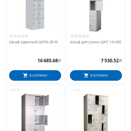
Шкаф одёжный ШРМ-28-М
Шкаф для сумок ШРС 14-300
16 685.68
7 530.52
Р
Р
В КОРЗИНУ
В КОРЗИНУ
100239
117246