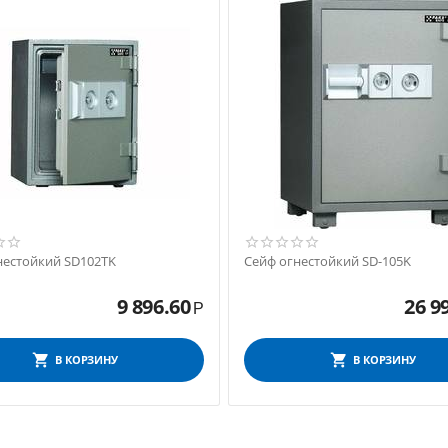
нестойкий SD102ТK
Сейф огнестойкий SD-105K
9 896.60
26 9
Р
В КОРЗИНУ
В КОРЗИНУ