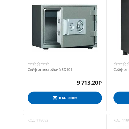
Сейф огнестойкий SD101
Сейф ог
9 713.20
Р
В КОРЗИНУ
КОД:
118082
КОД:
118