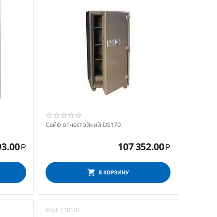
Сейф огнестойкий DS170
93.00
107 352.00
Р
Р
В КОРЗИНУ
КОД:
118101