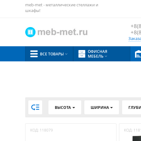
meb-met - металлические стеллажи и
шкафы!
+8(
+8(
Заказ
ОФИСНАЯ
ВСЕ ТОВАРЫ

МЕБЕЛЬ


ВЫСОТА
ШИРИНА
ГЛУБ
КОД:
118079
КОД:
118