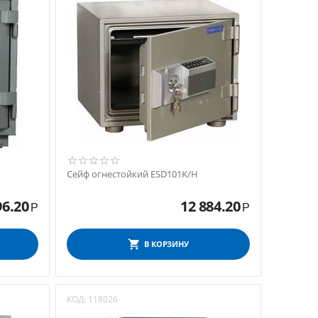
Сейф огнестойкий ESD101K/H
96.20
12 884.20
Р
Р
В КОРЗИНУ
КОД:
118026