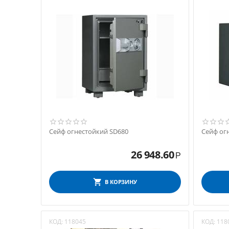
Сейф огнестойкий SD680
Сейф ог
26 948.60
Р
В КОРЗИНУ
КОД:
118045
КОД:
118