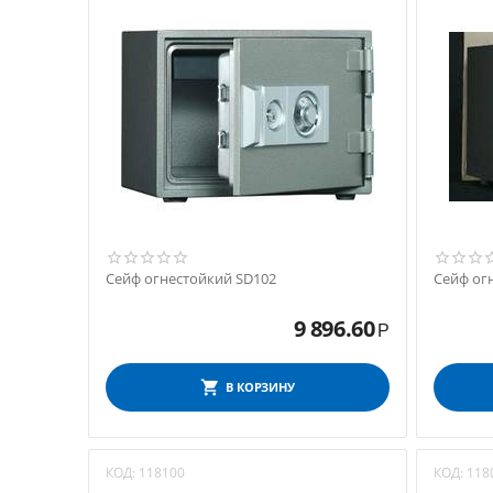
Сейф огнестойкий SD102
Сейф ог
9 896.60
Р
В КОРЗИНУ
КОД:
118100
КОД:
118