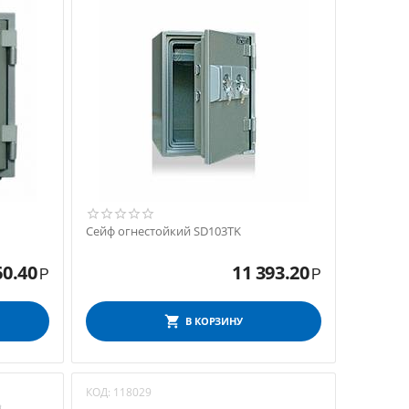
Сейф огнестойкий SD103ТK
60.40
11 393.20
Р
Р
В КОРЗИНУ
КОД:
118029