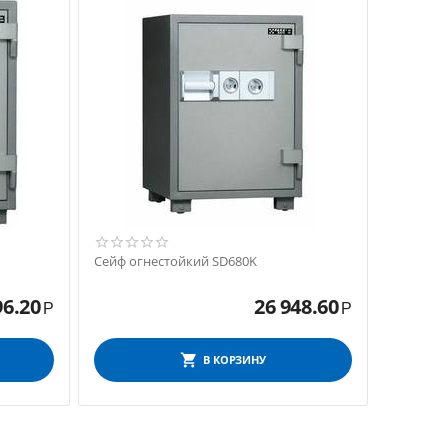
Сейф огнестойкий SD680K
96.20
26 948.60
Р
Р
В КОРЗИНУ