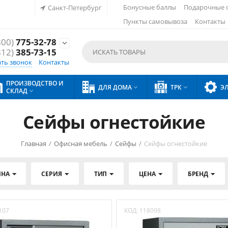
Бонусные баллы
Подарочные 
Санкт-Петербург
Пункты самовывоза
Контакты
800)
775-32-78

812)
385-73-15
ать звонок
Контакты
ПРОИЗВОДСТВО И
ДЛЯ ДОМА
ТРК
Э


СКЛАД

Сейфы огнестойкие
Главная
/
Офисная мебель
/
Сейфы
/
Сейфы огнестойкие
ИНА
СЕРИЯ
ТИП
ЦЕНА
БРЕНД
107
КОД:
118098