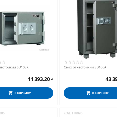
нестойкий SD103K
Сейф огнестойкий SD106A
11 393.20
43 3
Р
В КОРЗИНУ
В КОРЗИНУ
086
КОД:
118096