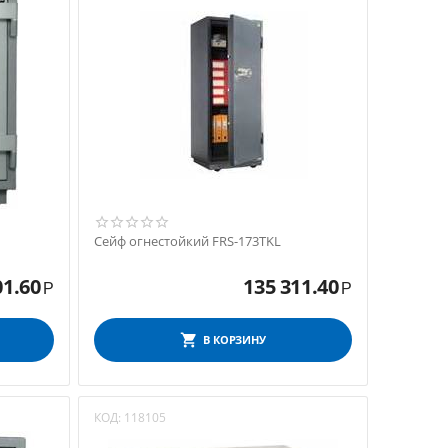
Сейф огнестойкий FRS-173ТKL
01.60
135 311.40
Р
Р
В КОРЗИНУ
КОД:
118105