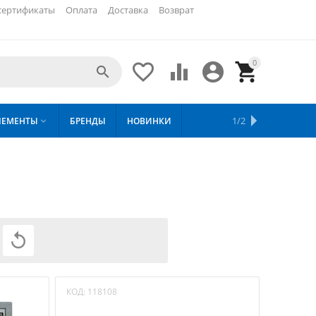
сертификаты
Оплата
Доставка
Возврат
0





ХИТЫ
1/2
ЛЕМЕНТЫ
БРЕНДЫ
НОВИНКИ
СКИДКИ

ПРОДАЖ

КОД:
118108