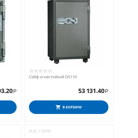
Сейф огнестойкий DS110
93.20
53 131.40
Р
Р
В КОРЗИНУ
КОД:
118090