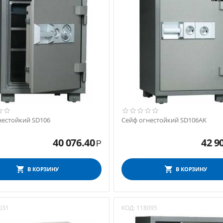
нестойкий SD106
Сейф огнестойкий SD106AK
40 076.40
42 9
Р
В КОРЗИНУ
В КОРЗИНУ
031
КОД:
118095