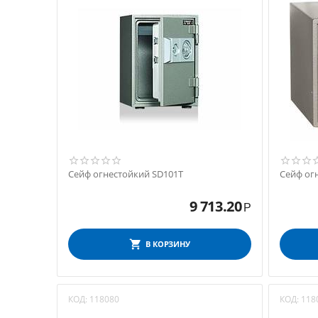
Сейф огнестойкий SD101Т
Сейф ог
9 713.20
Р
В КОРЗИНУ
КОД:
118080
КОД:
118