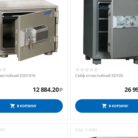
нестойкий ESD101K
Сейф огнестойкий SD105
12 884.20
26 9
Р
В КОРЗИНУ
В КОРЗИНУ
085
КОД:
118089