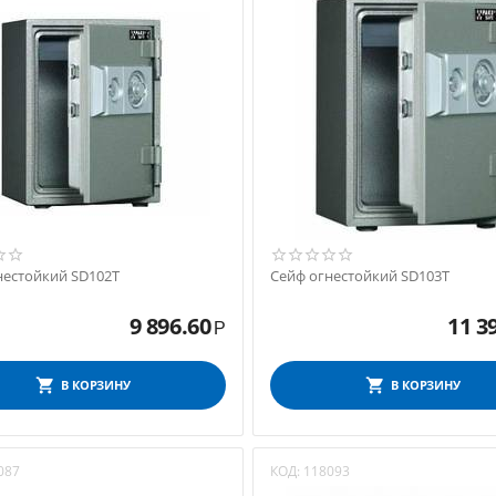
нестойкий SD102Т
Сейф огнестойкий SD103Т
9 896.60
11 3
Р
В КОРЗИНУ
В КОРЗИНУ
087
КОД:
118093