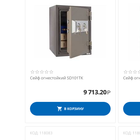
Сейф огнестойкий SD101TK
Сейф ог
9 713.20
Р
В КОРЗИНУ
КОД:
118083
КОД:
118