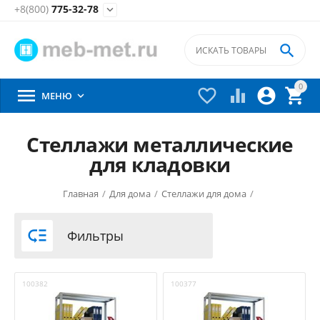
+8(800)
775-32-78


0





МЕНЮ

Стеллажи металлические
для кладовки
Главная
/
Для дома
/
Стеллажи для дома
/

Фильтры
100382
100377