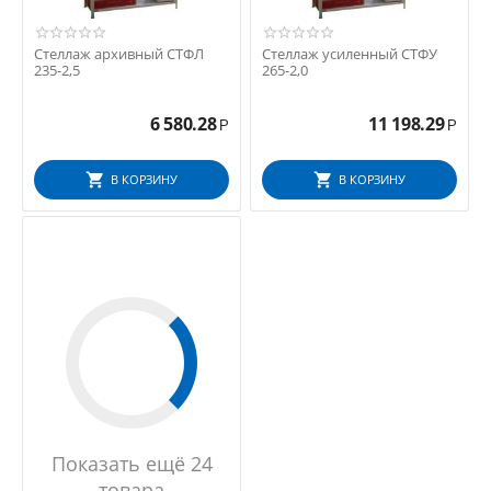
Стеллаж архивный СТФЛ
Стеллаж усиленный СТФУ
235-2,5
265-2,0
6 580.28
11 198.29
Р
Р
В КОРЗИНУ
В КОРЗИНУ
Показать ещё 24
товара