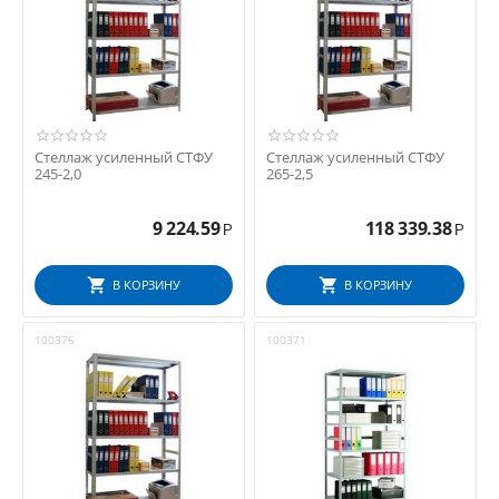
Стеллаж усиленный СТФУ
Стеллаж усиленный СТФУ
245-2,0
265-2,5
9 224.59
118 339.38
Р
Р
В КОРЗИНУ
В КОРЗИНУ
100376
100371