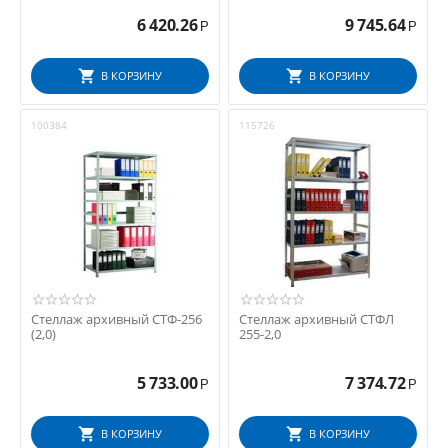
6 420.26
9 745.64
Р
Р
В КОРЗИНУ
В КОРЗИНУ
100384
115726
Стеллаж архивный СТФ-256
Стеллаж архивный СТФЛ
(2,0)
255-2,0
5 733.00
7 374.72
Р
Р
В КОРЗИНУ
В КОРЗИНУ