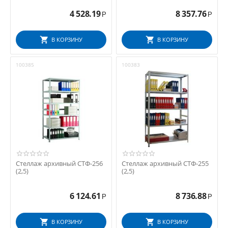
4 528.19
8 357.76
Р
Р
В КОРЗИНУ
В КОРЗИНУ
100385
100383
Стеллаж архивный СТФ-256
Стеллаж архивный СТФ-255
(2,5)
(2,5)
6 124.61
8 736.88
Р
Р
В КОРЗИНУ
В КОРЗИНУ