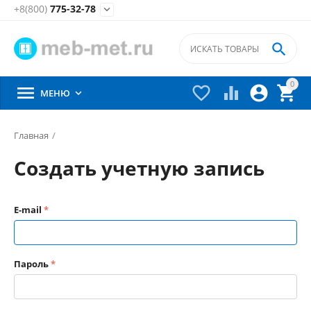
+8(800)
775-32-78


0





МЕНЮ

Главная
/
Создать учетную запись
E-mail
Пароль