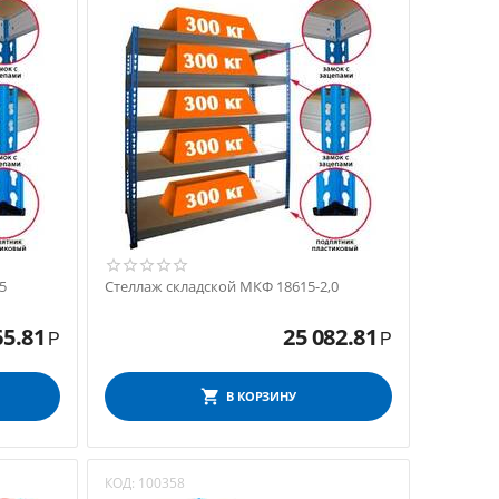
5
Стеллаж складской МКФ 18615-2,0
65.81
25 082.81
Р
Р
В КОРЗИНУ
КОД:
100358