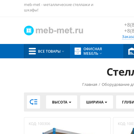
meb-met - металлические стеллажи и
шкафы!
+8(
+8(
Заказ
ОФИСНАЯ
ВСЕ ТОВАРЫ

МЕБЕЛЬ

Стел
Главная
/
Оборудование дл

ВЫСОТА
ШИРИНА
ГЛУБ
КОД:
100306
КОД:
100