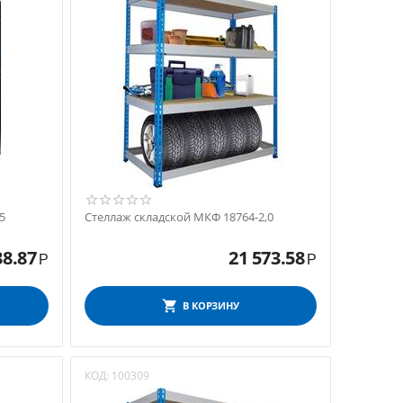
5
Стеллаж складской МКФ 18764-2,0
38.87
21 573.58
Р
Р
В КОРЗИНУ
КОД:
100309