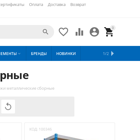
сертификаты
Оплата
Доставка
Возврат
0





ХИТЫ
1/2
ЛЕМЕНТЫ
БРЕНДЫ
НОВИНКИ
СКИДКИ

ПРОДАЖ
орные
ажи металлические сборные

КОД:
100346