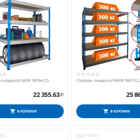
 складской МКФ 18764-2,5
Стеллаж складской МКФ 18615-2,
22 355.63
25 8
Р
В КОРЗИНУ
В КОРЗИНУ
332
КОД:
100359