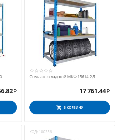
0
Стеллаж складской МКФ 15614-2,5
56.82
17 761.44
Р
Р
В КОРЗИНУ
КОД:
100356