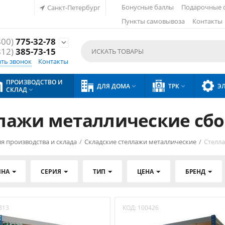
Бонусные баллы
Подарочные 
Санкт-Петербург
Пункты самовывоза
Контакты
800)
775-32-78

812)
385-73-15
ать звонок
Контакты
ПРОИЗВОДСТВО И
ДЛЯ ДОМА
ТРК
Э


СКЛАД

лажи металлические сб
я производства и склада
/
Складские стеллажи металлические
/
Стелл
ИНА
СЕРИЯ
ТИП
ЦЕНА
БРЕНД
313
КОД:
100426