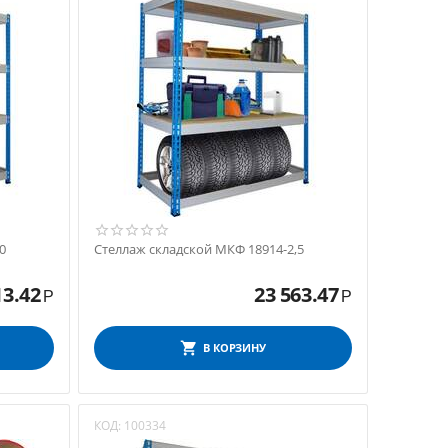
0
Стеллаж складской МКФ 18914-2,5
13.42
23 563.47
Р
Р
В КОРЗИНУ
КОД:
100334