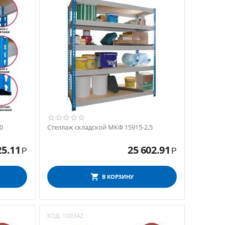
0
Стеллаж складской МКФ 15915-2,5
25.11
25 602.91
Р
Р
В КОРЗИНУ
КОД:
100342