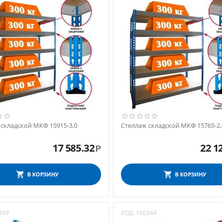
 складской МКФ 15915-3,0
Стеллаж складской МКФ 15765-2,
17 585.32
22 1
Р
В КОРЗИНУ
В КОРЗИНУ
349
КОД:
100344