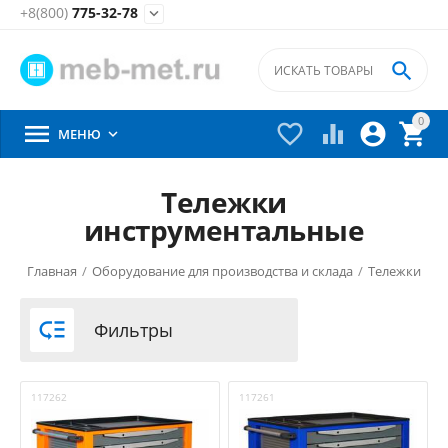
+8(800)
775-32-78


0





МЕНЮ

Тележки
инструментальные
Главная
/
Оборудование для производства и склада
/
Тележки
/

Фильтры
117262
117261