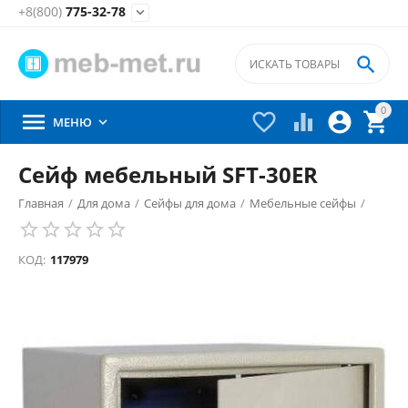
+8(800)
775-32-78


0





МЕНЮ

Сейф мебельный SFT-30ER
Главная
/
Для дома
/
Сейфы для дома
/
Мебельные сейфы
/
КОД:
117979