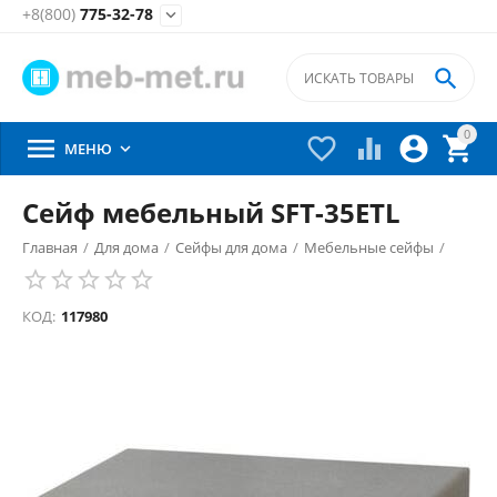
+8(800)
775-32-78


0





МЕНЮ

Сейф мебельный SFT-35ETL
Главная
/
Для дома
/
Сейфы для дома
/
Мебельные сейфы
/
КОД:
117980