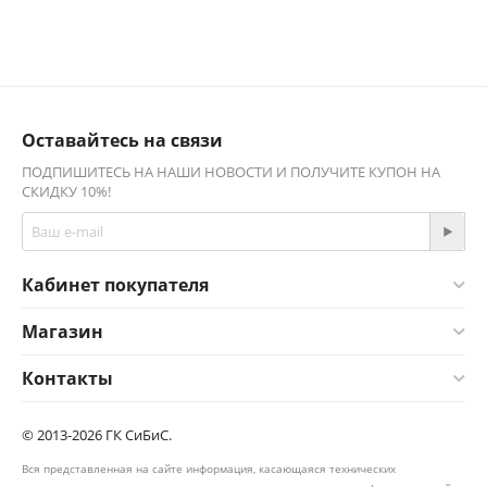
Оставайтесь на связи
ПОДПИШИТЕСЬ НА НАШИ НОВОСТИ И ПОЛУЧИТЕ КУПОН НА
СКИДКУ 10%!
Кабинет покупателя
Магазин
Контакты
© 2013-2026 ГК СиБиС.
Вся представленная на сайте информация, касающаяся технических