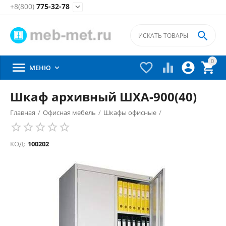
+8(800)
775-32-78


0





МЕНЮ

Шкаф архивный ШХА-900(40)
Главная
/
Офисная мебель
/
Шкафы офисные
/
Архивные шкафы
/
КОД:
100202