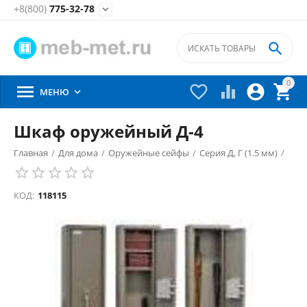
+8(800)
775-32-78


0





МЕНЮ

Шкаф оружейный Д-4
Главная
/
Для дома
/
Оружейные сейфы
/
Серия Д, Г (1.5 мм)
/
КОД:
118115