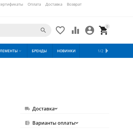
сертификаты
Оплата
Доставка
Возврат
0





ХИТЫ
1/2
ЛЕМЕНТЫ
БРЕНДЫ
НОВИНКИ
СКИДКИ

ПРОДАЖ
Доставка
Варианты оплаты