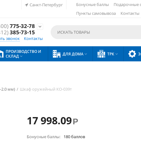
Бонусные баллы
Подарочные 
Санкт-Петербург
Пункты самовывоза
Контакты
800)
775-32-78

812)
385-73-15
ать звонок
Контакты
ПРОИЗВОДСТВО И
ДЛЯ ДОМА
ТРК
Э


СКЛАД

-2.0 мм)
/
Шкаф оружейный КО-039т
17 998.09
Р
Бонусные баллы:
180 баллов