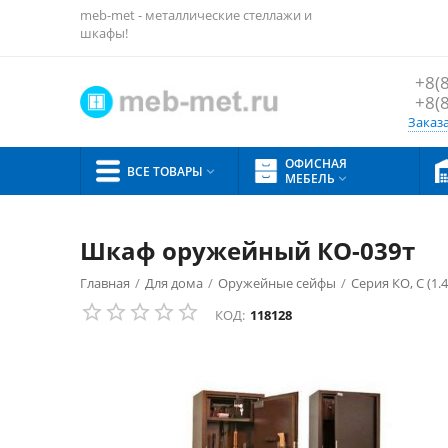
meb-met - металлические стеллажи и
шкафы!
+8(
+8(
Заказ
ОФИСНАЯ
ВСЕ ТОВАРЫ

МЕБЕЛЬ

Шкаф оружейный КО-039т
Главная
/
Для дома
/
Оружейные сейфы
/
Серия КО, С (1.4
КОД:
118128