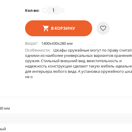
Кол-во:
−
+
В КОРЗИНУ
ВхШхГ
1400х430х280 мм
Особенности
Шкафы оружейные могут по праву считат
одними из наиболее универсальных вариантов хранения
оружия. Стильный внешний вид, вместительность и
надежность конструкции сделают такую мебель идеальн
для интерьера любого вида. А установка оружейного шк
не о
80 мм
ный