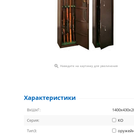

Наведите на картинку для увеличения
Характеристики
ВхШхГ:
1400х430х2
Серия:
КО
Тип3:
оружей