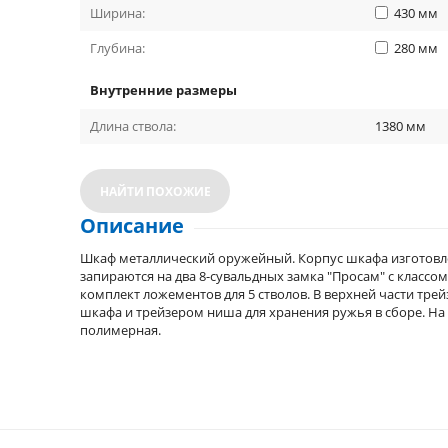
Ширина:
430
мм
Глубина:
280
мм
Внутренние размеры
Длина ствола:
1380
мм
НАЙТИ ПОХОЖИЕ
Описание
Шкаф металлический оружейный. Корпус шкафа изготовлен
запираются на два 8-сувальдных замка "Просам" с классом
комплект ложементов для 5 стволов. В верхней части тр
шкафа и трейзером ниша для хранения ружья в сборе. На
полимерная.