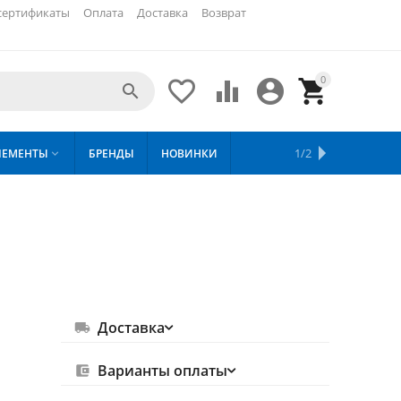
сертификаты
Оплата
Доставка
Возврат
0





ХИТЫ
1/2
ЛЕМЕНТЫ
БРЕНДЫ
НОВИНКИ
СКИДКИ

ПРОДАЖ
Доставка
Варианты оплаты