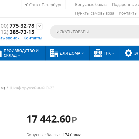
Бонусные баллы
Подарочные 
Санкт-Петербург
Пункты самовывоза
Контакты
800)
775-32-78

812)
385-73-15
ать звонок
Контакты
ПРОИЗВОДСТВО И
ДЛЯ ДОМА
ТРК
Э


СКЛАД

мм)
/
Шкаф оружейный О-23
17 442.60
Р
Бонусные баллы:
174 балла