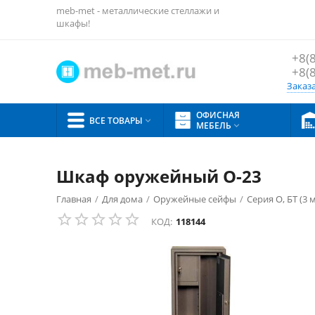
meb-met - металлические стеллажи и
шкафы!
+8(
+8(
Заказ
ОФИСНАЯ
ВСЕ ТОВАРЫ

МЕБЕЛЬ

Шкаф оружейный О-23
Главная
/
Для дома
/
Оружейные сейфы
/
Серия О, БТ (3 
КОД:
118144