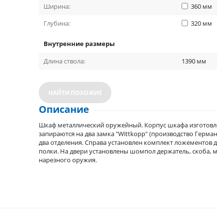
Ширина:
360
мм
Глубина:
320
мм
Внутренние размеры
Длина ствола:
1390
мм
НАЙТИ ПОХОЖИЕ
Описание
Шкаф металлический оружейный. Корпус шкафа изготовлен
запираются на два замка "Wittkopp" (производство Герма
два отделения. Справа установлен комплект ложементов д
полки. На двери установлены шомпол держатель, скоба, 
нарезного оружия.