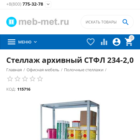
+8(800)
775-32-78


0





МЕНЮ

Стеллаж архивный СТФЛ 234-2,0
Главная
/
Офисная мебель
/
Полочные стеллажи
/
Стеллажи для документов
/
КОД:
115716