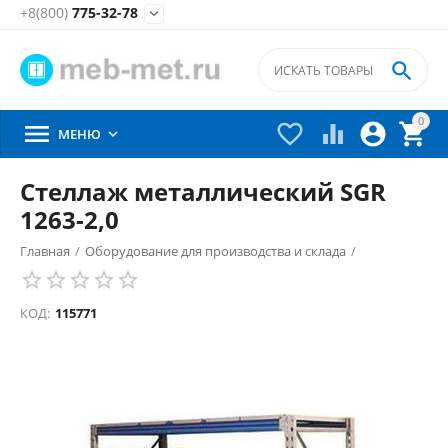
+8(800)
775-32-78


0





МЕНЮ

Стеллаж металлический SGR
1263-2,0
Главная
/
Оборудование для производства и склада
/
Складские стеллажи металлические
/
КОД:
115771
Стеллажи металлические среднегрузовые
/