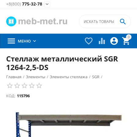
+8(800)
775-32-78


0





МЕНЮ

Стеллаж металлический SGR
1264-2,5-DS
Главная
/
Элементы
/
Элементы стеллажа
/
SGR
/
КОД:
115796