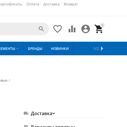
сертификаты
Оплата
Доставка
Возврат
0





ХИТЫ
1/2
ЛЕМЕНТЫ
БРЕНДЫ
НОВИНКИ
СКИДКИ

ПРОДАЖ
овые
/
Доставка