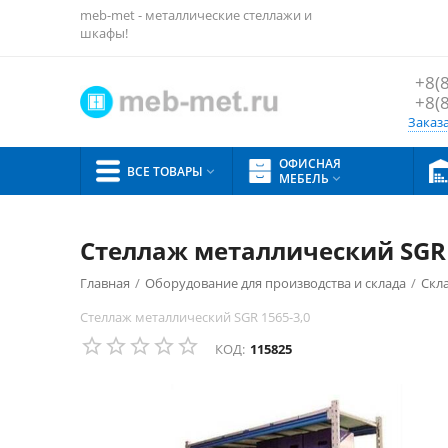
meb-met - металлические стеллажи и
шкафы!
+8(
+8(
Заказ
ОФИСНАЯ
ВСЕ ТОВАРЫ

МЕБЕЛЬ

Стеллаж металлический SGR 
Главная
/
Оборудование для производства и склада
/
Скл
Стеллаж металлический SGR 1565-3,0
КОД:
115825