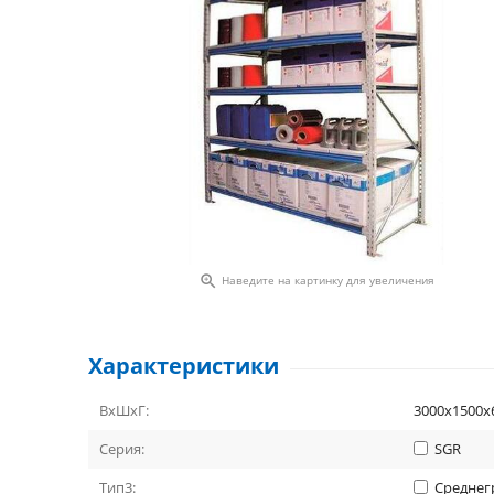

Наведите на картинку для увеличения
Характеристики
ВхШхГ:
3000х1500х
Серия:
SGR
Тип3:
Среднег