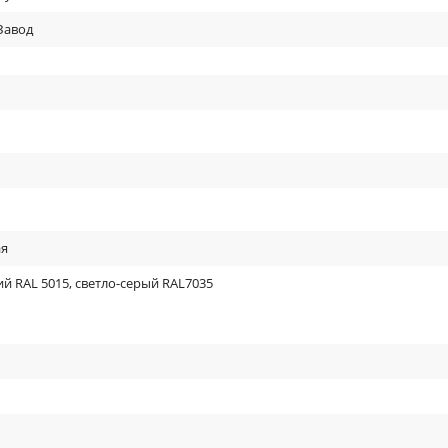
Завод
я
й RAL 5015, светло-серый RAL7035