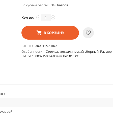
Бонусные баллы:
348 баллов
Кол-во:
−
+
В КОРЗИНУ
ВхШхГ
3000х1500х600
Особенности
Стеллаж металлический сборный. Размер
ВхШхГ: 3000х1500х600 мм Вес:81,3кг
600
рузовой