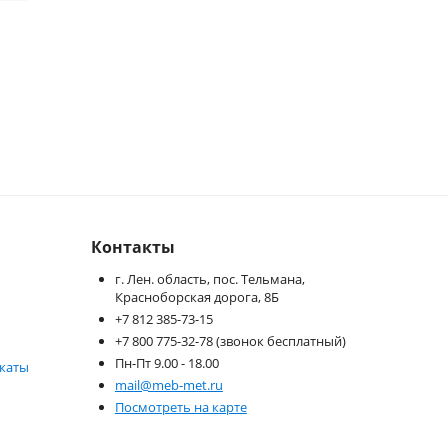
Контакты
г. Лен. область, пос. Тельмана,
Красноборская дорога, 8Б
+7 812 385-73-15
+7 800 775-32-78 (звонок бесплатный)
Пн-Пт 9.00 - 18.00
каты
mail@meb-met.ru
Посмотреть на карте
и