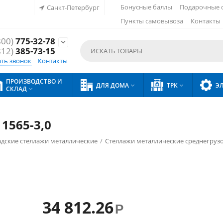
Бонусные баллы
Подарочные 
Санкт-Петербург
Пункты самовывоза
Контакты
800)
775-32-78

812)
385-73-15
ать звонок
Контакты
ПРОИЗВОДСТВО И
ДЛЯ ДОМА
ТРК
Э


СКЛАД

1565-3,0
адские стеллажи металлические
/
Стеллажи металлические среднегруз
34 812.26
Р