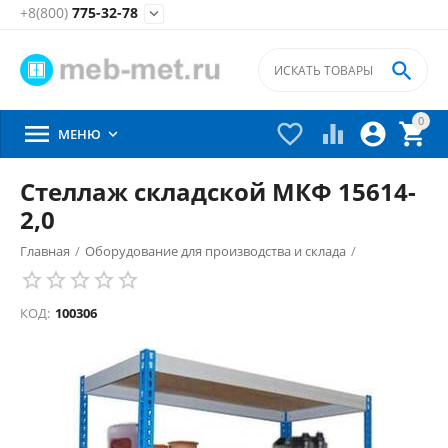
+8(800)
775-32-78


0





МЕНЮ

Стеллаж складской МКФ 15614-
2,0
Главная
/
Оборудование для производства и склада
/
Складские стеллажи металлические
/
КОД:
100306
Стеллажи металлические сборные
/