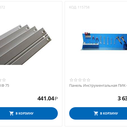
072
КОД:
115758
КФ 75
Панель Инструментальная ПИК-
441.04
3 6
Р
В КОРЗИНУ
В КОРЗИНУ