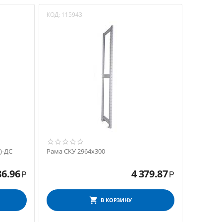
КОД:
115943
)-ДС
Рама СКУ 2964x300
86.96
4 379.87
Р
Р
В КОРЗИНУ