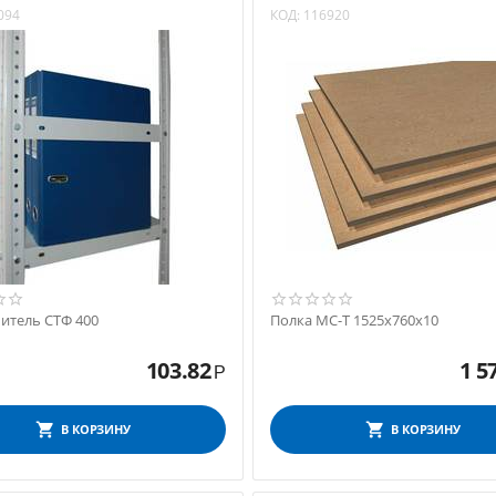
094
КОД:
116920
итель СТФ 400
Полка МС-Т 1525х760х10
103.82
1 5
Р
В КОРЗИНУ
В КОРЗИНУ