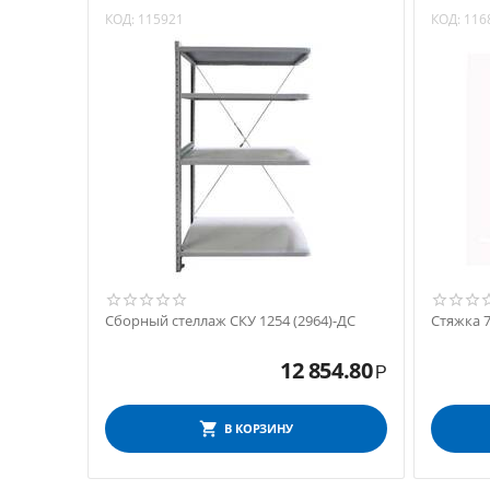
КОД:
115921
КОД:
116
Сборный стеллаж СКУ 1254 (2964)-ДС
Стяжка 
12 854.80
Р
В КОРЗИНУ