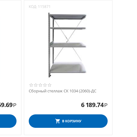
КОД:
115871
Сборный стеллаж СК 1034 (2060)-ДС
69.69
6 189.74
Р
Р
В КОРЗИНУ