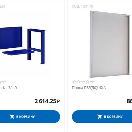
224
КОД:
100179
 К - 3/1.9
Полка П85(50)ШХА
2 614.25
8
Р
В КОРЗИНУ
В КОРЗИНУ