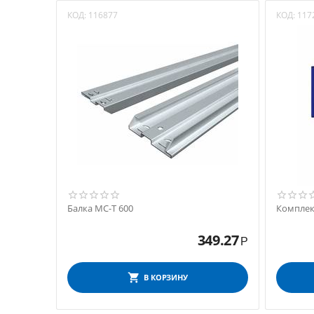
КОД:
116877
КОД:
117
Балка МС-Т 600
Комплект
349.27
Р
В КОРЗИНУ