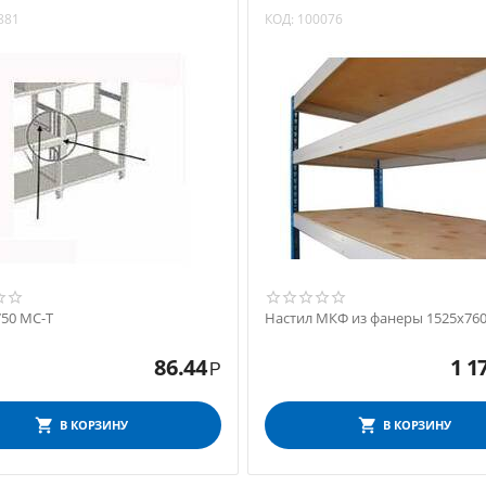
881
КОД:
100076
750 МС-Т
Настил МКФ из фанеры 1525х76
86.44
1 1
Р
В КОРЗИНУ
В КОРЗИНУ