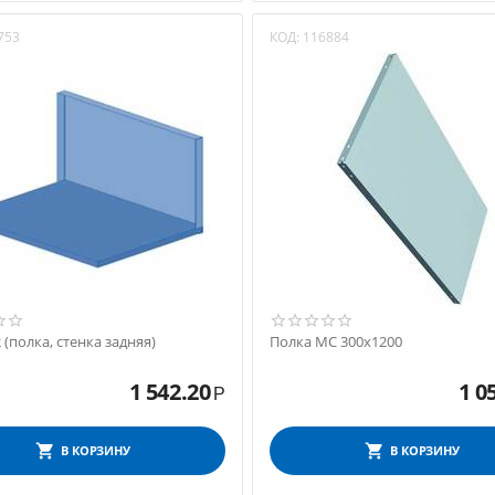
753
КОД:
116884
2 (полка, стенка задняя)
Полка МС 300х1200
1 542.20
1 0
Р
В КОРЗИНУ
В КОРЗИНУ