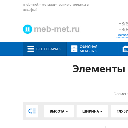
meb-met - металлические стеллажи и
шкафы!
+8(
+8(
Заказ
ОФИСНАЯ
ВСЕ ТОВАРЫ

МЕБЕЛЬ

Элементы 
Элемен

ВЫСОТА
ШИРИНА
ГЛУБ