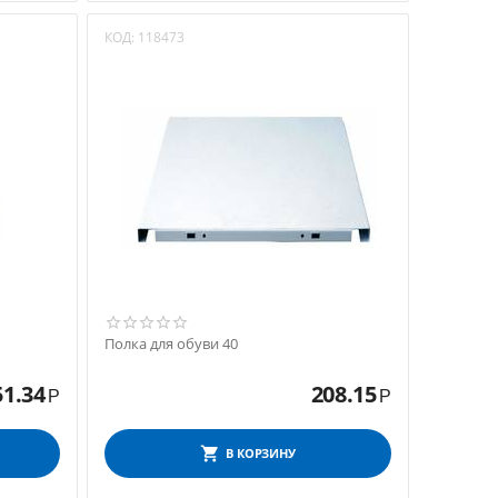
КОД:
118473
Полка для обуви 40
51.34
208.15
Р
Р
В КОРЗИНУ