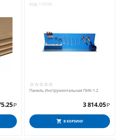
КОД:
115759
Панель Инструментальная ПИК-1.2
75.25
3 814.05
Р
Р
В КОРЗИНУ