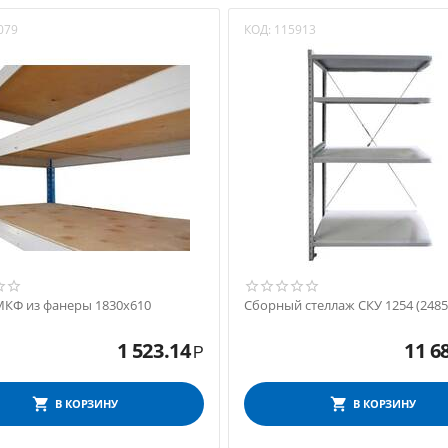
079
КОД:
115913
МКФ из фанеры 1830х610
Сборный стеллаж СКУ 1254 (2485
1 523.14
11 6
Р
В КОРЗИНУ
В КОРЗИНУ