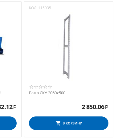
КОД:
115935
1
Рама СКУ 2060x500
32.12
2 850.06
Р
Р
В КОРЗИНУ