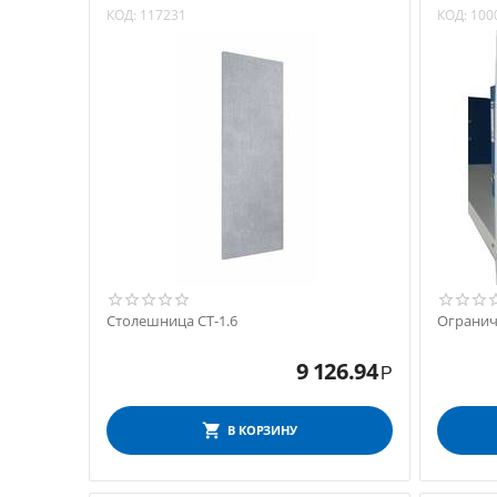
КОД:
117231
КОД:
100
Столешница СТ-1.6
Огранич
9 126.94
Р
В КОРЗИНУ