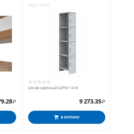
КОД:
117250
0
Шкаф одёжный ШРМ-14-М
79.28
9 273.35
Р
Р
В КОРЗИНУ