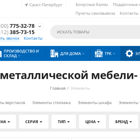
Бонусные баллы
Подарочные 
Санкт-Петербург
Пункты самовывоза
Контакты
800)
775-32-78

812)
385-73-15
ать звонок
Контакты
ПРОИЗВОДСТВО И
ДЛЯ ДОМА
ТРК
Э


СКЛАД

металлической мебели- 
Главная
/
Элементы
ты верстаков
Элементы стеллажа
Элементы шкафа
Элементы 
ИНА
СЕРИЯ
ТИП
ЦЕНА
БРЕНД