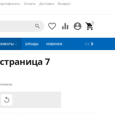
сертификаты
Оплата
Доставка
Возврат
0





ХИТЫ
1/2
ЛЕМЕНТЫ
БРЕНДЫ
НОВИНКИ
СКИДКИ

ПРОДАЖ
страница 7
тележек
