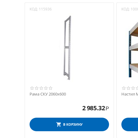
КОД:
115936
КОД:
100
Рама СКУ 2060x600
Настил 
2 985.32
Р
В КОРЗИНУ