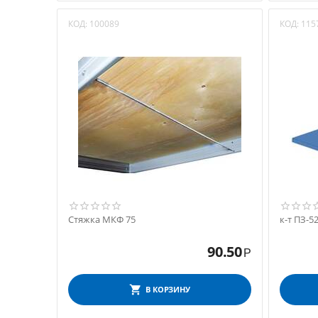
КОД:
100089
КОД:
115
Стяжка МКФ 75
к-т ПЗ-5
90.50
Р
В КОРЗИНУ