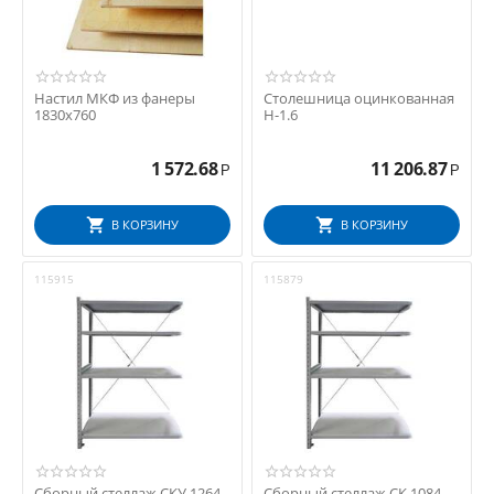
Настил МКФ из фанеры
Столешница оцинкованная
1830х760
Н-1.6
1 572.68
11 206.87
Р
Р
В КОРЗИНУ
В КОРЗИНУ
115915
115879
Сборный стеллаж СКУ 1264
Сборный стеллаж СК 1084