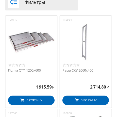

Фильтры
100117
115934
Полка СТФ 1200х600
Рама СКУ 2060x400
1 915.59
2 714.80
Р
Р
В КОРЗИНУ
В КОРЗИНУ
117009
100098