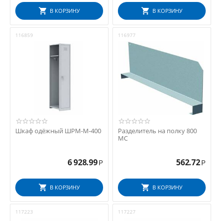
В КОРЗИНУ
В КОРЗИНУ
116859
116977
Шкаф одёжный ШРМ-М-400
Разделитель на полку 800
МС
6 928.99
562.72
Р
Р
В КОРЗИНУ
В КОРЗИНУ
117223
117227