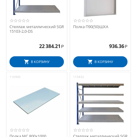
Стеллаж металлический SGR
Полка П90(50)ШХА
15103-2,0-DS
22 384.21
936.36
Р
Р
В КОРЗИНУ
В КОРЗИНУ
116900
115832
Полка МС 800x1000
Стеллаж металлический SGR