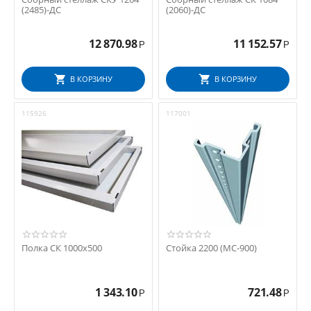
(2485)-ДС
(2060)-ДС
12 870.98
11 152.57
Р
Р
В КОРЗИНУ
В КОРЗИНУ
115926
117001
Полка СК 1000x500
Стойка 2200 (МС-900)
1 343.10
721.48
Р
Р