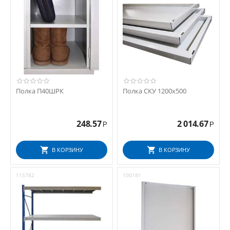
Полка П40ШРК
Полка СКУ 1200x500
248.57
2 014.67
Р
Р
В КОРЗИНУ
В КОРЗИНУ
115782
100181