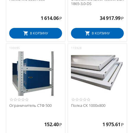
1865-3,0-DS
1 614.06
34 917.99
Р
Р
В КОРЗИНУ
В КОРЗИНУ
100095
115928
Ограничитель СТФ 500
Полка СК 1000x800
152.40
1 975.61
Р
Р