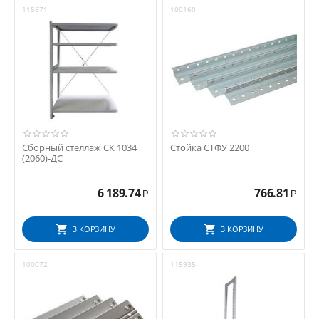
115871
100160
Сборный стеллаж СК 1034
Стойка СТФУ 2200
(2060)-ДС
6 189.74
766.81
Р
Р
В КОРЗИНУ
В КОРЗИНУ
100072
115935