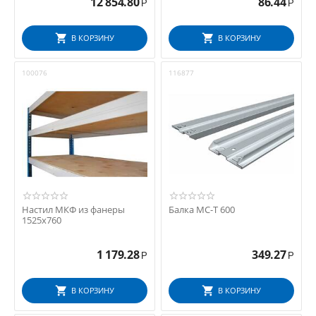
12 854.80
86.44
Р
Р
В КОРЗИНУ
В КОРЗИНУ
100076
116877
Настил МКФ из фанеры
Балка МС-Т 600
1525х760
1 179.28
349.27
Р
Р
В КОРЗИНУ
В КОРЗИНУ