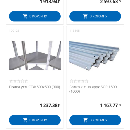
1 913.94
2 597.63
Р
Р
В КОРЗИНУ
В КОРЗИНУ
100123
115865
Полка угл. СТФ 500х500 (300)
Балка к-т на ярус SGR 1500
(1000)
1 237.38
1 167.77
Р
Р
В КОРЗИНУ
В КОРЗИНУ