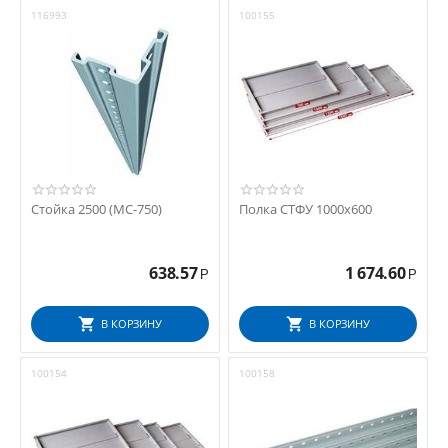
116993
100155
Стойка 2500 (МС-750)
Полка СТФУ 1000х600
638.57
1 674.60
Р
Р
В КОРЗИНУ
В КОРЗИНУ
100154
100158