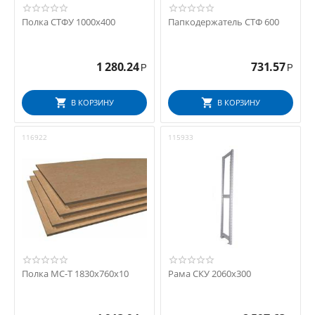
Полка СТФУ 1000х400
Папкодержатель СТФ 600
1 280.24
731.57
Р
Р
В КОРЗИНУ
В КОРЗИНУ
116922
115933
Полка МС-Т 1830х760х10
Рама СКУ 2060x300