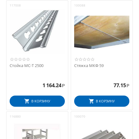
117008
100088
Стойка МС-Т 2500
Стяжка МКФ 59
1 164.24
77.15
Р
Р
В КОРЗИНУ
В КОРЗИНУ
116880
100070