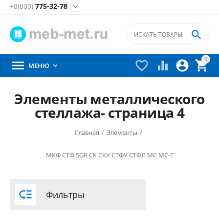
+8(800)
775-32-78


0





МЕНЮ

Элементы металлического
стеллажа- страница 4
Главная
/
Элементы
/
МКФ
СТФ
SGR
СК
СКУ
СТФУ
СТФЛ
МС
МС-Т

Фильтры