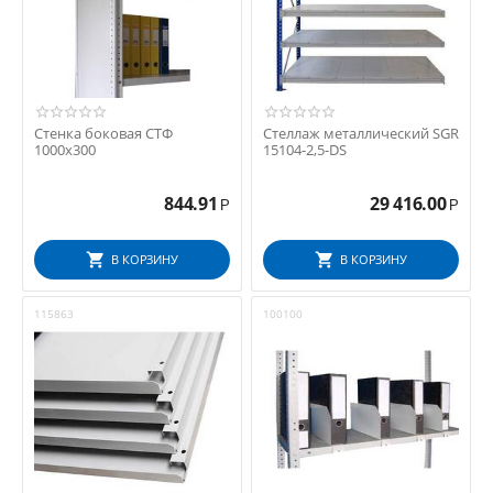
Стенка боковая СТФ
Стеллаж металлический SGR
1000х300
15104-2,5-DS
844.91
29 416.00
Р
Р
В КОРЗИНУ
В КОРЗИНУ
115863
100100