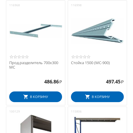
116968
116998
Прод.разделитель 700x300
Стойка 1500 (МС-900)
МС
486.86
497.45
Р
Р
В КОРЗИНУ
В КОРЗИНУ
100129
115806