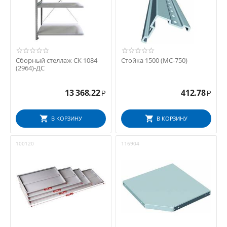
Сборный стеллаж СК 1084
Стойка 1500 (МС-750)
(2964)-ДС
13 368.22
412.78
Р
Р
В КОРЗИНУ
В КОРЗИНУ
100120
116904