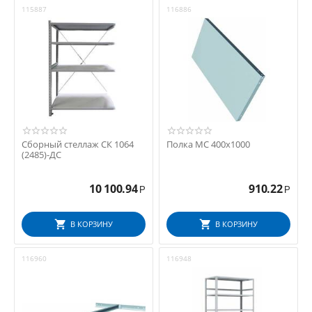
115887
116886
Сборный стеллаж СК 1064
Полка МС 400x1000
(2485)-ДС
10 100.94
910.22
Р
Р
В КОРЗИНУ
В КОРЗИНУ
116960
116948