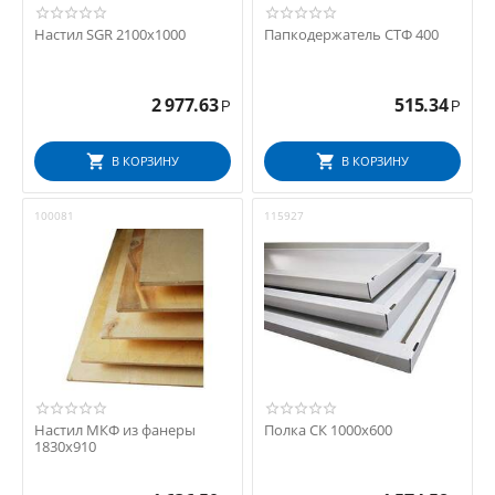
Настил SGR 2100х1000
Папкодержатель СТФ 400
2 977.63
515.34
Р
Р
В КОРЗИНУ
В КОРЗИНУ
100081
115927
Настил МКФ из фанеры
Полка СК 1000x600
1830х910