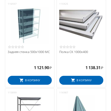
116937
115925
Задняя стенка 500x1000 МС
Полка СК 1000x400
1 121.90
1 138.31
Р
Р
В КОРЗИНУ
В КОРЗИНУ
115899
116987