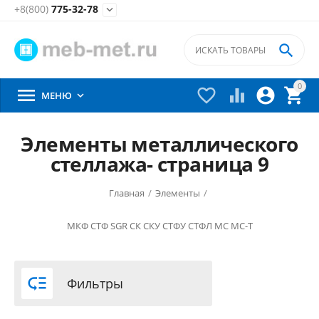
+8(800)
775-32-78


0





МЕНЮ

Элементы металлического
стеллажа- страница 9
Главная
/
Элементы
/
МКФ
СТФ
SGR
СК
СКУ
СТФУ
СТФЛ
МС
МС-Т

Фильтры