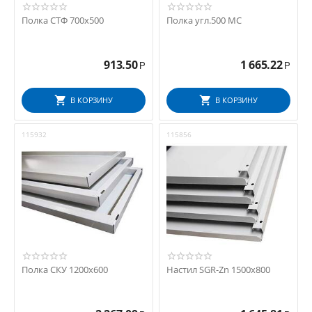
Полка СТФ 700х500
Полка угл.500 МС
913.50
1 665.22
Р
Р
В КОРЗИНУ
В КОРЗИНУ
115932
115856
Полка СКУ 1200x600
Настил SGR-Zn 1500х800